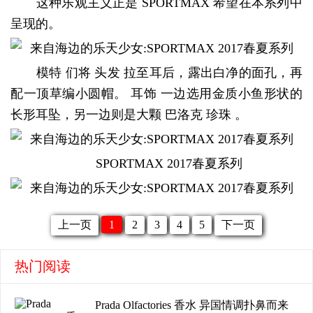
这种乐观主义正是 SPORTMAX 希望在本系列中
呈现的。
模特 们将 头发 拉至耳后，露出白净的面孔，再
配一顶草编小圆帽。 耳饰 一边选用金质小鱼形状的
长形耳坠，另一边则是大颗 巴洛克 珍珠 。
SPORTMAX 2017春夏系列
上一页
1
2
3
4
5
下一页
热门阅读
Prada Olfactories 香水 异国情调扑鼻而来