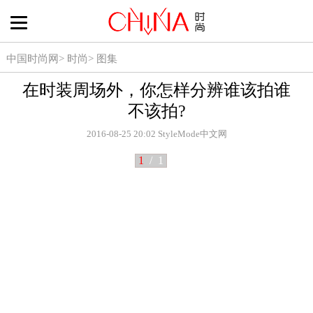
中国时尚网
>
时尚
>
图集
在时装周场外，你怎样分辨谁该拍谁
不该拍?
2016-08-25 20:02
StyleMode中文网
1
/
1