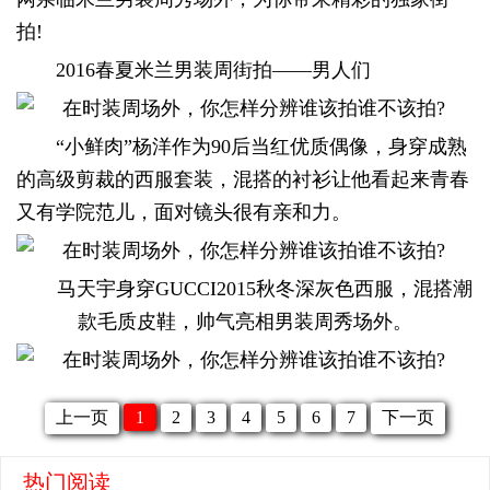
拍!
2016春夏米兰男装周街拍——男人们
“小鲜肉”杨洋作为90后当红优质偶像，身穿成熟
的高级剪裁的西服套装，混搭的衬衫让他看起来青春
又有学院范儿，面对镜头很有亲和力。
马天宇身穿GUCCI2015秋冬深灰色西服，混搭潮
款毛质皮鞋，帅气亮相男装周秀场外。
上一页
1
2
3
4
5
6
7
下一页
热门阅读