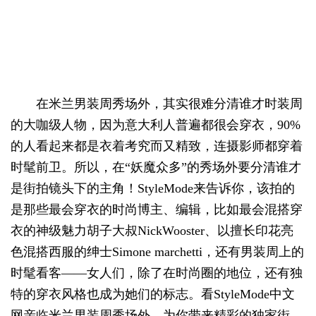
在米兰男装周秀场外，其实很难分清谁才时装周
的大咖级人物，因为意大利人普遍都很会穿衣，90%
的人看起来都是衣着考究而又精致，连摄影师都穿着
时髦前卫。所以，在“妖魔众多”的秀场外要分清谁才
是街拍镜头下的主角！StyleMode来告诉你，该拍的
是那些最会穿衣的时尚博主、编辑，比如最会混搭穿
衣的神级魅力胡子大叔NickWooster、以擅长印花亮
色混搭西服的绅士Simone marchetti，还有男装周上的
时髦看客——女人们，除了在时尚圈的地位，还有独
特的穿衣风格也成为她们的标志。看StyleMode中文
网亲临米兰男装周秀场外，为你带来精彩的独家街