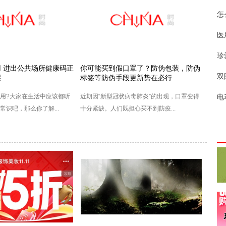
怎
医
珍
 进出公共场所健康码正
你可能买到假口罩了？防伪包装，防伪
双
骤
标签等防伪手段更新势在必行
?大家在生活中应该都听
近期因“新型冠状病毒肺炎”的出现，口罩变得
电
识吧，那么你了解...
十分紧缺。人们既担心买不到防疫...