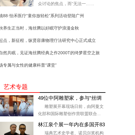
众讨论的焦点，而“无法一……
镜88·怡禾医疗“童你放轻松”系列活动登陆广州
秋养生正当时，海丝腾以好眠守护浪漫金秋
起点，新征程，纵贤容康物理疗法研究中心正式成立
自然共眠，见证海丝腾经典之作2000T的绮梦星空之旅
场专属与女性的健康科普“课堂”
艺术专题
49位中阿雕塑家，参与“丝绸
之路”中国阿曼文化周雕塑展
雕塑展开幕现场日前，由阿曼文
化部和国际雕塑创作营联盟联合...
林江泉个展一年内在多国开83
场，国际顶级策展人因地制宜
瑞典艺术史学者、诺贝尔奖机构