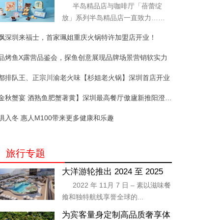
蕾绽放」系列新品发布
半岛精品店与咖啡厅「蓓蕾绽
放」系列半岛精品店一直致力……
飘深圳来福士，首家珮姐重庆火锅特许加盟店开业！
品烤鱼X露营品鉴会，探鱼创意展现品牌场景营销软实力
都排队王、正宗川渝老火味【杉姐老火锅】深圳首店开业
【金秋蟹宴 酒熟鱼肥蟹著黄】深圳最高餐厅傲廬新推阳澄湖大闸蟹美食菜单
惧入冬 惠人M100带来更多健康和乐趣
旅行专题
大洋游轮推出 2024 至 2025
年度“热带异国风情之旅”
2022 年 11月 7 日 – 素以滋味餐
飨和独特航线享誉全球的...
为宾客量身定制高品质奢享体