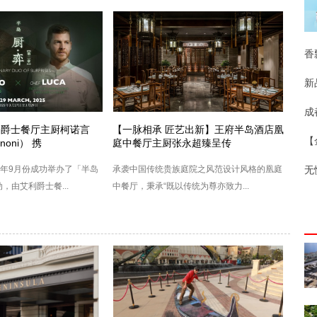
香
新
成
艾利爵士餐厅主厨柯诺言
【一脉相承 匠艺出新】王府半岛酒店凰
nnoni） 携
庭中餐厅主厨张永超臻呈传
年9月份成功举办了「半岛
承袭中国传统贵族庭院之风范设计风格的凰庭
无
，由艾利爵士餐...
中餐厅，秉承“既以传统为尊亦致力...