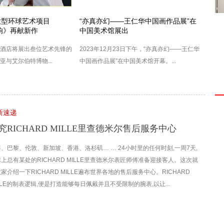
大型环球艺术项目
“亦真亦幻——王仁华中国画作品展”在
回响》再献新作
中国美术馆展出
酒店将展出叁位艺术先锋的
2023年12月23日下午，“亦真亦幻——王仁华
与艾尔伯特博物...
中国画作品展”在中国美术馆开幕。...
新速递
究RICHARD MILLE里查德米尔售后服务中心
、巴黎、伦敦、新加坡、香港、洛杉矶… … 24小时里的任何时刻,一周7天,
上总有某处的RICHARD MILLE里查德米尔表匠师傅准备迎接客人。这次就
家介绍一下RICHARD MILLE遍布世界各地的售后服务中心。RICHARD
LLE的制表逻辑,便是打造能够每日佩戴并且不受限制的腕表,以让...