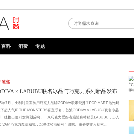
百科
消费
专题
新速递
ODIVA × LABUBU联名冰品与巧克力系列新品发布
25年7月，比利时皇室御用巧克力品牌GODIVA歌帝梵携手POP MART 泡泡玛
下超人气IP THE MONSTERS官宣联名，首波GODIVA × LABUBU联名冰品
列一经推出便引发热烈反响，一众巧克力爱好者跟随森林精灵LABUBU，步入
DIVA的巧克力魔法秘境，沉浸体验清醇可可滋味。由盛夏转入初秋...