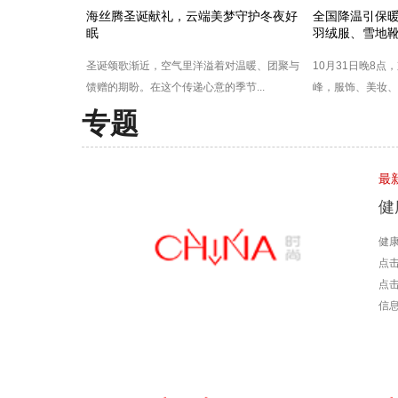
海丝腾圣诞献礼，云端美梦守护冬夜好
全国降温引保暖服
眠
羽绒服、雪地
圣诞颂歌渐近，空气里洋溢着对温暖、团聚与
10月31日晚8点
馈赠的期盼。在这个传递心意的季节...
峰，服饰、美妆、
专题
最
健
健
点
点
信息