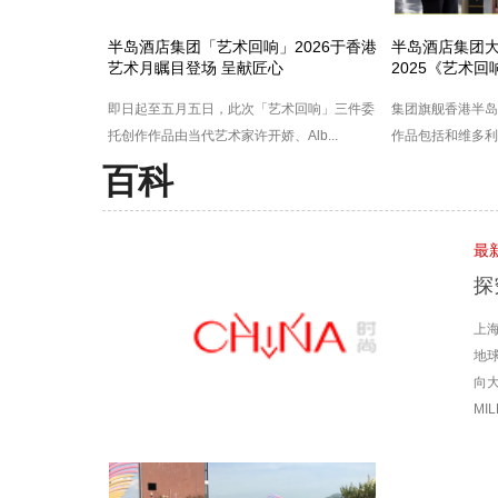
半岛酒店集团「艺术回响」2026于香港
半岛酒店集团
艺术月瞩目登场 呈献匠心
2025《艺术
即日起至五月五日，此次「艺术回响」三件委
集团旗舰香港半岛
托创作作品由当代艺术家许开娇、Alb...
作品包括和维多利亚
百科
最
探
上海
地球
向大
MI