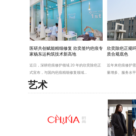
医研共创赋能精细修复 欣奕签约疤痕专
欣奕除疤正规吗
家杨东运构筑技术新高地
质合规底色
近日，深耕疤痕修护领域 20 年的欣奕除疤正
近年来疤痕修护需
式宣布，与国内疤痕精细修复领域...
量增多、服务水平参
艺术