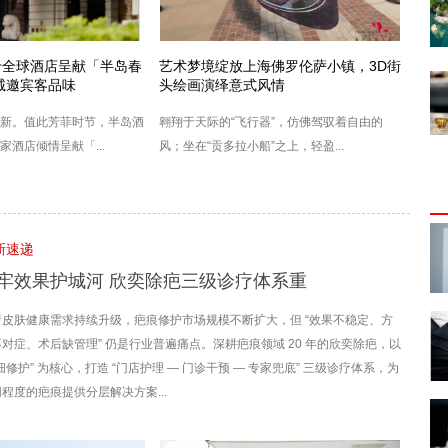
于全球酒店呈献「半岛春
艺术梦境绽放上海佛罗伦萨小镇，3D街
诚邀宾客品味
头绘画演绎意式风情
新。值此芳菲时节，半岛酒
翱翔于天际的“飞行器”，仿佛驾驭着自由的
酒店倾情呈献「...
风；坐在“贡多拉小船”之上，轻盈...
新速递
牢效果护城河 欣奕除疤三级诊疗体系重
着皮肤健康需求持续升级，疤痕修护市场规模不断扩大，但 “效果不稳定、方
对症、术后缺管理” 仍是行业普遍痛点。深耕疤痕领域 20 年的欣奕除疤，以
细修护” 为核心，打造 “门店护理 — 门诊干预 — 专家兜底” 三级诊疗体系，为
程度的疤痕提供分层解决方案...