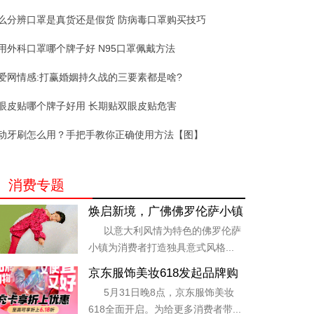
么分辨口罩是真货还是假货 防病毒口罩购买技巧
用外科口罩哪个牌子好 N95口罩佩戴方法
爱网情感:打赢婚姻持久战的三要素都是啥?
眼皮贴哪个牌子好用 长期贴双眼皮贴危害
动牙刷怎么用？手把手教你正确使用方法【图】
消费专题
焕启新境，广佛佛罗伦萨小镇
带你云意畅想
以意大利风情为特色的佛罗伦萨
小镇为消费者打造独具意式风格...
京东服饰美妆618发起品牌购
物卡超级联盟 波司登、北
5月31日晚8点，京东服饰美妆
面、CPB肌肤之钥等大牌充值
618全面开启。为给更多消费者带...
至高享6.18折上折