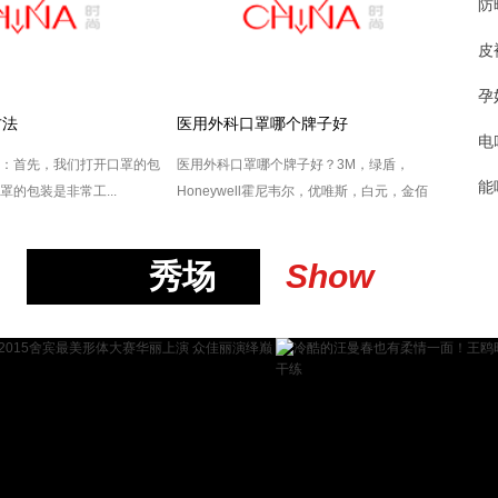
防
皮
孕
方法
医用外科口罩哪个牌子好
电
：首先，我们打开口罩的包
医用外科口罩哪个牌子好？3M，绿盾，
能
的包装是非常工...
Honeywell霍尼韦尔，优唯斯，白元，金佰
利...
秀场
Show