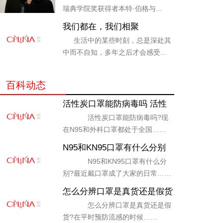
瑞典学院奖获得者本特·伯格与...
我们都在，我们相聚
——"2020艺术北京 · 发现"开
生活中的某些时刻，总是深处其
幕暨2021艺术北京全新发布
中而不自知，多年之后才会感受...
百科动态
活性炭口罩能防病毒吗 活性
炭口罩和医用口罩区别
活性炭口罩能防病毒吗?现
在N95和外科口罩都处于全国……
N95和KN95口罩有什么分别
防病毒口罩品牌排行榜
N95和KN95口罩有什么分
别?最近戴口罩成了大家的日常……
怎么分辨口罩是真货还是假货
防病毒口罩购买技巧
怎么分辨口罩是真货还是假
货?在平时预防流感的时候……