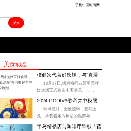
手机中国时尚网
美食动态
檀健次代言好欢螺，与“真爱
粉”共同掀起全球嗦粉热潮
12月17日,螺蛳粉行业领军品牌
好欢螺正式宣布中国演员、……
2024 GODIVA歌帝梵中秋限
定系列新品发布
秋风挽月，金波流转，云间玉
兔，承载着东方神话的温情与……
半岛精品店与咖啡厅呈献「蓓