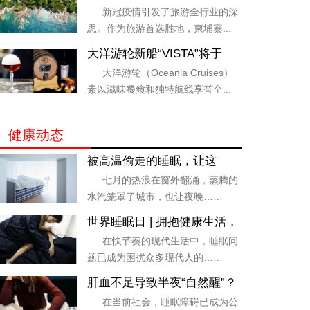
验，六善酒店旗下柬埔寨和不
新冠疫情引发了旅游全行业的深
丹酒店将重新开业
思。作为旅游首选胜地，柬埔寨...
大洋游轮新船“VISTA”将于
2023 年 5月亮相并推出创新
大洋游轮（Oceania Cruises）
酒吧概念
素以滋味餐飨和独特航线享誉全...
健康动态
被高温偷走的睡眠，让这
张“会呼吸”的床找回来了
七月的热浪在窗外翻涌，蒸腾的
水汽笼罩了城市，也让夜晚……
世界睡眠日 | 拥抱健康生活，
从一张好床开始
在快节奏的现代生活中，睡眠问
题已成为困扰众多现代人的……
肝血不足导致半夜“自然醒”？
八大科学良方提高睡服力
在当前社会，睡眠障碍已成为公