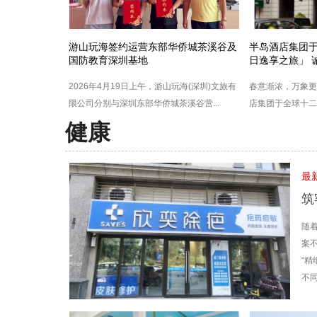
游山玩海签约运营东部华侨城茶溪谷及
半岛酒店集团
国防教育深圳基地
日逸享之旅」 
2026年4月19日上午，游山玩海(深圳)文旅有
春意渐浓，万象更
限公司分别与深圳东部华侨城茶溪谷营...
店集团于全球十二家
健康
最
筑
随
案不
“精
不同