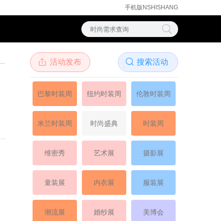
手机版NSHISHANG
活动发布

搜索活动

巴黎时装周
纽约时装周
伦敦时装周
米兰时装周
时尚盛典
时装周
维密秀
艺术展
摄影展
童装展
内衣展
服装展
潮流展
婚纱展
美博会