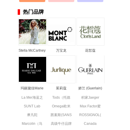
热门品牌
Stella McCartney
万宝龙
花皙蔻
丝黛拉•麦卡妮品
MONTBLANC品
ClorisLand品牌
牌资料介绍
牌资料简介
资料简介
玛丽黛佳Marie
茱莉蔻
娇兰 (Guerlain)
Dalgar品牌资料
JURLIQUE品牌
品牌资料简介
La Mer海蓝之
Tods（托德
积家Jaeger
简介
资料简介
谜品牌资料简
斯）品牌资料
Le Coultre品
SUNT Lab
Omega欧米
Max Factor蜜
介
简介
牌资料简介
(SUN'T集团旗
茄品牌资料简
丝佛陀品牌资
摩凡陀
茜素斯(SANS
ROSSIGNOL(卢
下童装)全新
介
料简介
MOVADO品
SOUCIS)品牌
西诺)品牌简
副线品牌资料
Marcolin（马
高级牛仔品牌
Canada
牌资料简介
资料简介
介
可林）品牌资
简介
7 For All
Goose高端功