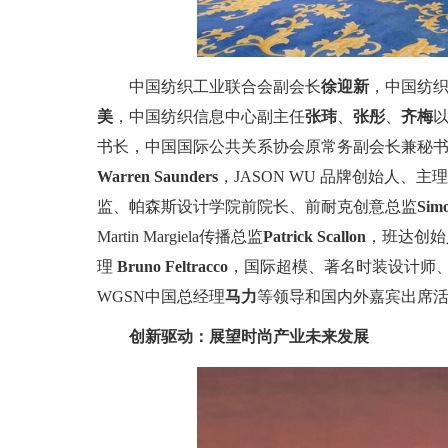
中国纺织工业联合会副会长
徐迎新
，中国纺
美
，中国纺织信息中心副主任
张玮
、
张彤
、
齐梅
书长，中国国际公共关系协会原常务副会长兼秘
Warren Saunders
，JASON WU 品牌创始人、主
监、帕森斯设计学院前院长、前耐克创意总监
Simo
Martin Margiela传播总监
Patrick Scallon
，班达创始
理
Bruno Feltracco
，国际超模、著名时装设计师、Ma
WGSN中国总经理
马力
等领导和国内外嘉宾出席
创新驱动：展望时尚产业未来发展