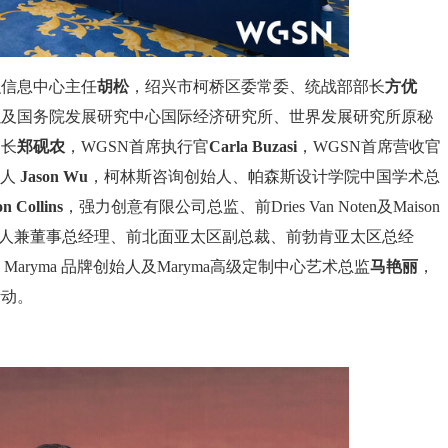
织信息中心主任
胡松
，绍兴市柯桥区委常委、统战部部长
方优
以及国务院发展研究中心国际经济研究所、世界发展研究所原秘
书长
郑砚农
，WGSN首席执行官
Carla Buzasi
，WGSN首席营收官
理人
Jason Wu
，柯林斯咨询创始人、帕森斯设计学院中国学术总
n Collins
，强力创意有限公司总监、前Dries Van Noten及Maison
人兼董事总经理、前北面亚太区副总裁、前勃肯亚太区总经
ryma 品牌创始人及Maryma高级定制中心艺术总监
马艳丽
，
活动。