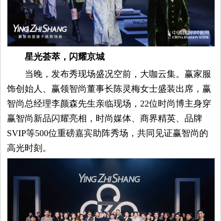
觉
时
装
星光荟萃，闪耀京城
当晚，发布秀现场盛况空前，大咖云集。赢家服
周
饰创始人、赢领智尚董事长陈灵梅女士盛装出席，赢
智尚总经理李颜森先生亲临现场，22位时尚博主身穿
时
赢智尚新品闪耀亮相，时尚媒体、商界精英、品牌
尚
SVIP等500位重磅嘉宾助阵秀场，共同见证赢智尚的
高光时刻。
库