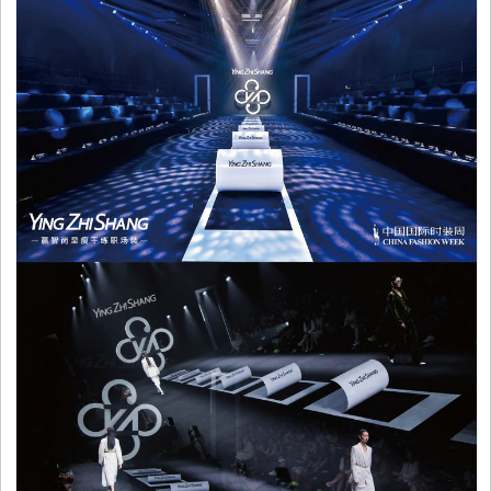
平
台
资
讯
时
尚
奢
品
美