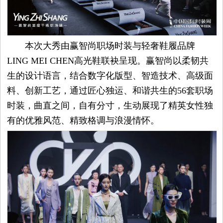
容
本次大秀由赢智尚职场时装与轻奢鞋履品牌
试
LING MEI CHEN高光鞋联袂呈现。赢智尚以柔韧共
用
生的设计语言，结合数字化版型、智造技术、高级面
料、创新工艺，通过匠心独运、和谐共生的56套职场
生
时装，曲直之间，自有分寸，生动展现了精英女性独
有的优雅风范、精致格调与浪漫情怀。
活
娱
乐
视