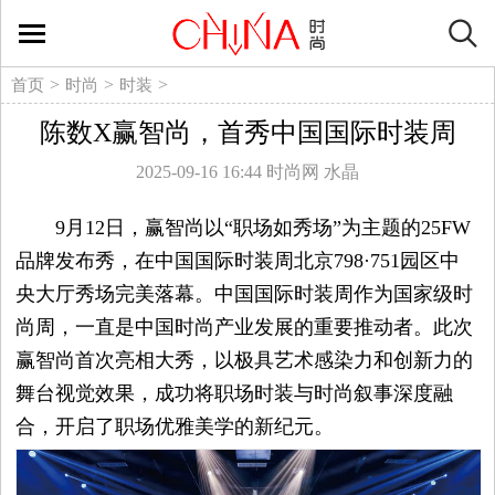
时
尚
>
>
>
首页
时尚
时装
陈数X赢智尚，首秀中国国际时装周
生
2025-09-16 16:44
时尚网 水晶
活
9月12日，赢智尚以“职场如秀场”为主题的25FW
方
品牌发布秀，在中国国际时装周北京798·751园区中
央大厅秀场完美落幕。中国国际时装周作为国家级时
式
尚周，一直是中国时尚产业发展的重要推动者。此次
新
赢智尚首次亮相大秀，以极具艺术感染力和创新力的
舞台视觉效果，成功将职场时装与时尚叙事深度融
媒
合，开启了职场优雅美学的新纪元。
体