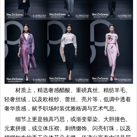
材质上，精选奢感醋酸、重磅真丝、精纺羊毛、
轻奢丝绒，以及欧根纱、蕾丝、亮片等，低调中透着
奢华质感，赋予职场时装优雅格调与艺术气息。
细节上更是独具巧思，或渐变晕染、大胆撞色、
元素拼接，或立体压褶、刺绣缀饰、闪亮钉珠，以及