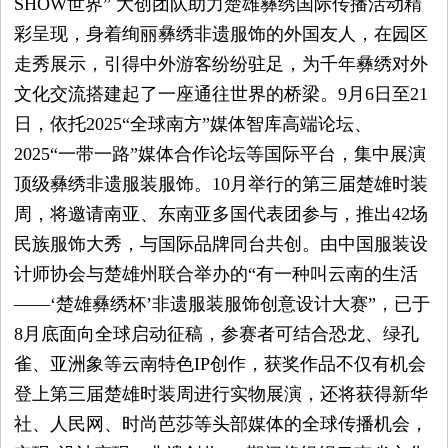
SHOW世界” 大创团队助力楚雄彝绣国际传播活动精
觉
彩呈现，身着绚丽彝绣非遗服饰的外国友人，在园区
时
走秀展示，引得中外游客纷纷驻足，为千年彝绣对外
文化交流搭建起了一座通往世界的桥梁。9月6日至21
装
日，依托2025“全球南方”媒体智库高端论坛、
2025“一带一路”媒体合作论坛等国际平台，集中展演
周
顶级彝绣非遗服装服饰。10月举行的第三届楚雄时装
时
周，将邀请南亚、东南亚多国代表团参与，推出42场
民族服饰大秀，与国际品牌同台共创。由中国服装设
尚
计师协会与楚雄州联合举办的“有一种叫云南的生活
——‘楚雄彝绣杯’非遗服装服饰创意设计大赛”，已于
库
8月底面向全球启动征稿，参赛者可结合恐龙、绿孔
雀、亚洲象等云南特色IP创作，获奖作品不仅有机会
登上第三届楚雄时装周进行实物展演，还将获得新华
社、人民网、时尚芭莎等头部媒体的全球传播机会，