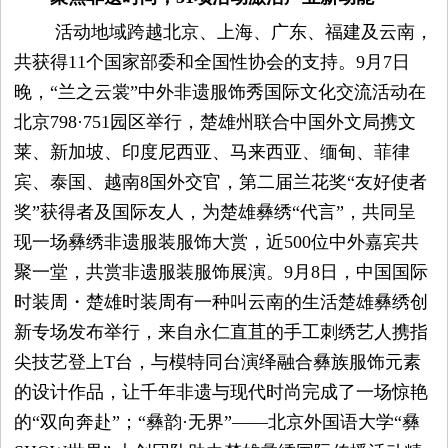
活动地域跨越北京、上海、广东、福建及云南，
容
共获得11个国家部委和全国性协会的支持。9月7日
晚，“兰之云裳”中外非遗服饰秀国际文化交流活动在
试
北京798·751园区举行，楚雄州联合中国外文局携文
用
莱、新加坡、印度尼西亚、马来西亚、缅甸、菲律
宾、泰国、越南8国外交官，第二届兰花奖“友好使者
生
奖”获得者及国际友人，为楚雄彝绣“代言”，共同呈
现一场彝绣非遗服装服饰大赏，近500位中外嘉宾共
活
聚一堂，共赏非遗服装服饰展演。9月8日，中国国际
娱
时装周・楚雄时装周有一种叫云南的生活楚雄彝绣创
新专场发布举行，来自永仁直苴的手工刺绣艺人携指
乐
尖技艺登上T台，与模特同台演绎融合彝族服饰元素
的设计作品，让千年非遗与现代时尚完成了一场惊艳
视
的“双向奔赴”；“彝韵·无界”——北京外国语大学“彝