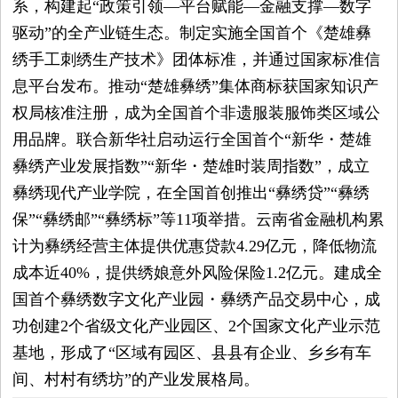
系，构建起“政策引领—平台赋能—金融支撑—数字
驱动”的全产业链生态。制定实施全国首个《楚雄彝
绣手工刺绣生产技术》团体标准，并通过国家标准信
息平台发布。推动“楚雄彝绣”集体商标获国家知识产
权局核准注册，成为全国首个非遗服装服饰类区域公
用品牌。联合新华社启动运行全国首个“新华・楚雄
彝绣产业发展指数”“新华・楚雄时装周指数”，成立
彝绣现代产业学院，在全国首创推出“彝绣贷”“彝绣
保”“彝绣邮”“彝绣标”等11项举措。云南省金融机构累
计为彝绣经营主体提供优惠贷款4.29亿元，降低物流
成本近40%，提供绣娘意外风险保险1.2亿元。建成全
国首个彝绣数字文化产业园・彝绣产品交易中心，成
功创建2个省级文化产业园区、2个国家文化产业示范
基地，形成了“区域有园区、县县有企业、乡乡有车
间、村村有绣坊”的产业发展格局。