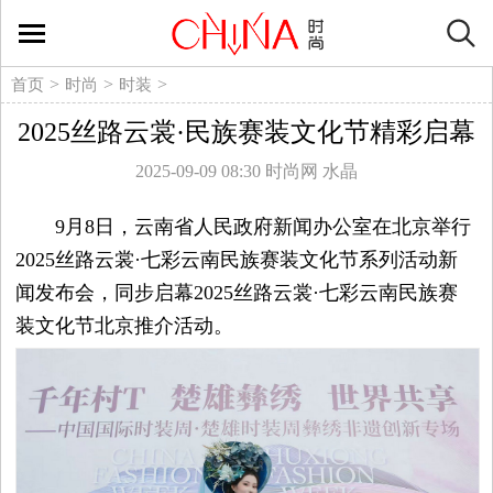
时
尚
>
>
>
首页
时尚
时装
2025丝路云裳·民族赛装文化节精彩启幕
生
2025-09-09 08:30
时尚网 水晶
活
9月8日，云南省人民政府新闻办公室在北京举行
方
2025丝路云裳·七彩云南民族赛装文化节系列活动新
闻发布会，同步启幕2025丝路云裳·七彩云南民族赛
式
装文化节北京推介活动。
新
媒
体