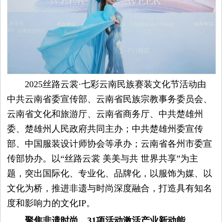
平
台
资
2025丝路云裳·七彩云南民族赛装文化节活动由
讯
中共云南省委宣传部、云南省民族宗教事务委员会、
云南省文化和旅游厅、云南省商务厅、中共楚雄州
时
委、楚雄州人民政府共同主办；中共楚雄州委宣传
尚
部、中国服装设计师协会等承办；云南省各州市委宣
传部协办。以“丝路云裳 美美与共 世界共享”为主
奢
题，突出国际化、专业化、品牌化，以服饰为媒、以
文化为桥，推进非遗与时尚深度融合，打造具有知名
品
度和影响力的文化IP。
美
聚焦非遗时尚，
31
项活动激活产业新动能