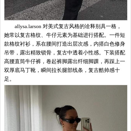
容
allysa.larson 对美式复古风格的诠释别具一格，
试
她常以复古格纹、牛仔元素为基础进行搭配。一件短
用
款格纹衬衫，系在腰间打造出层次感，内搭白色修身
吊带，露出精致锁骨，复古中透着小性感。下装搭配
生
高腰直筒牛仔裤，卷起裤脚露出纤细脚踝，再踩上一
双厚底马丁靴，瞬间拉长腿部线条，复古酷帅感十
活
足。
娱
乐
视