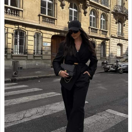
平
台
资
讯
时
尚
奢
品
美