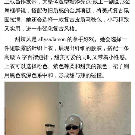
上或当作发带，为整体造型增添亮点;戴上一副圆形金
属框墨镜，搭配做旧质感的金属项链，将美式复古氛
围拉满。她还会选择一款复古皮质马鞍包，小巧精致
又实用，进一步强化复古风格。
甜辣风是 allysa.larson 的拿手好戏。她会选择一
件短款露脐针织上衣，展现出纤细的腰肢，搭配一条
高腰 A 字百褶短裙，甜美可爱的同时又带着小性感。
上衣可以选择粉色、紫色等柔和甜美的颜色，裙子则
用黑色或深色系中和，形成甜与辣的碰撞。