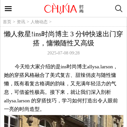
时
尚
>
>
>
首页
资讯
人物动态
懒人救星!ins时尚博主 3 分钟快速出门穿
生
搭，慵懒随性又高级
活
2025-07-08 09:28
方
今天给大家介绍的是ins时尚博主allysa.larson，
她的穿搭风格融合了美式复古、甜辣俏皮与随性慵
式
懒，既有着复古格调的韵味，又充满年轻活力的气
息，可借鉴性极高。接下来，就让我们深入剖析
新
allysa.larson 的穿搭技巧，学习如何打造出令人眼前
媒
一亮的时尚造型。
体