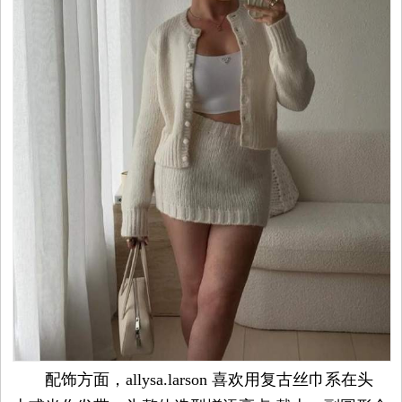
觉
时
装
周
时
尚
库
配饰方面，allysa.larson 喜欢用复古丝巾系在头