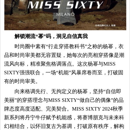
容
试
解锁潮流“幂”码，洞见自信真我
用
时尚圈中素有“行走穿搭教科书”之称的杨幂，衣
品和时尚审美都无容置疑，她每次的亮相穿搭像是潮
生
流风向标，精准聚焦格调落点。这次杨幂与MISS
活
SIXTY强强联合，一场“机能”风暴席卷而至，打破固
有的时尚审美。
娱
向来格调先行、无拘定义的杨幂，坚持“自信即
美丽”的穿搭理念与MISS SIXTY“做自己的偶像”的品
乐
牌态度高度适配、完美契合。MISS SIXTY 2024秋季
视
新系列将丹宁牛仔赋予机能感，将赛博朋克与未来科
幻相结合，以怀旧复古为基调，打破原有秩序，解构