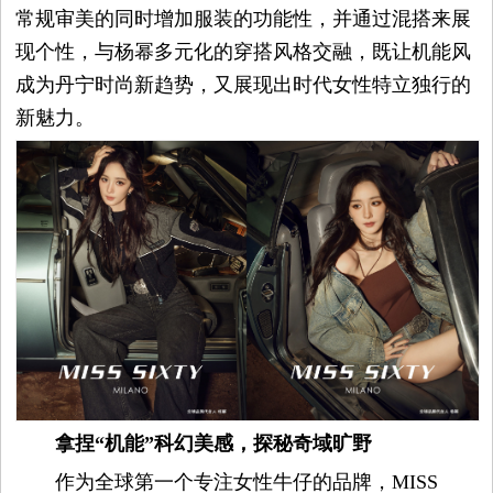
觉
常规审美的同时增加服装的功能性，并通过混搭来展
现个性，与杨幂多元化的穿搭风格交融，既让机能风
时
成为丹宁时尚新趋势，又展现出时代女性特立独行的
新魅力。
装
周
时
尚
库
拿捏“机能”科幻美感，探秘奇域旷野
作为全球第一个专注女性牛仔的品牌，MISS