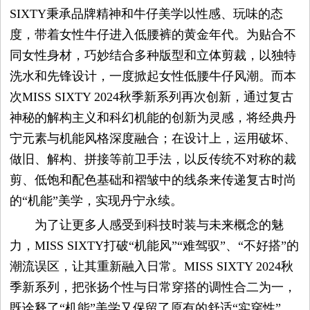
SIXTY秉承品牌精神和牛仔美学以性感、玩味的态
度，带着女性牛仔进入低腰裤的黄金年代。为贴合不
同女性身材，巧妙结合多种版型和立体剪裁，以独特
洗水和先锋设计，一度掀起女性低腰牛仔风潮。而本
次MISS SIXTY 2024秋季新系列再次创新，通过复古
神秘的解构主义和科幻机能的创新为灵感，将经典丹
宁元素与机能风格深度融合；在设计上，运用破坏、
做旧、解构、拼接等前卫手法，以反传统不对称的裁
剪、低饱和配色基础和褶皱中的线条来传递复古时尚
的“机能”美学，实现丹宁永续。
为了让更多人感受到科技时装与未来概念的魅
力，MISS SIXTY打破“机能风”“难驾驭”、“不好搭”的
潮流误区，让其重新融入日常。MISS SIXTY 2024秋
季新系列，把张扬个性与日常穿搭的调性合二为一，
既诠释了“机能”美学又保留了原有的舒适“实穿性”，