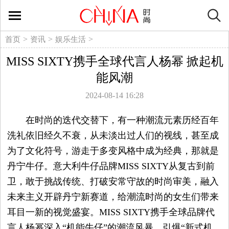
时
尚
>
>
>
首页
资讯
娱乐生活
MISS SIXTY携手全球代言人杨幂 掀起机
生
能风潮
活
2024-08-14 16:28
方
在时尚的迭代交替下，有一种潮流元素历经百年
洗礼依旧经久不衰，从未淡出过人们的视线，甚至成
式
为了文化符号，游走于多变风格中成为经典，那就是
丹宁牛仔。意大利牛仔品牌MISS SIXTY从复古到前
新
卫，敢于挑战传统、打破安常守故的时尚审美，融入
媒
未来主义开辟丹宁新赛道，给潮流时尚的女生们带来
耳目一新的视觉盛宴。MISS SIXTY携手全球品牌代
体
言人杨幂深入“机能牛仔”的潮流风暴，引爆“新式机