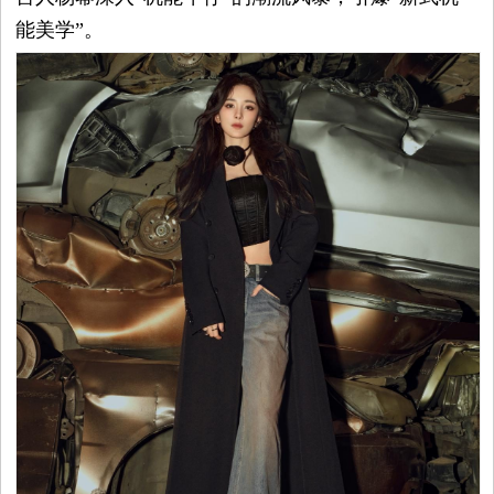
能美学”。
平
台
资
讯
时
尚
奢
品
美