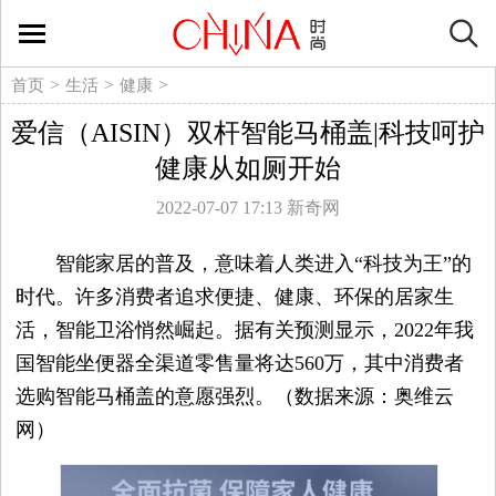
时
尚
>
>
>
首页
生活
健康
爱信（AISIN）双杆智能马桶盖|科技呵护
生
健康从如厕开始
活
2022-07-07 17:13
新奇网
方
智能家居的普及，意味着人类进入“科技为王”的
时代。许多消费者追求便捷、健康、环保的居家生
式
活，智能卫浴悄然崛起。据有关预测显示，2022年我
新
国智能坐便器全渠道零售量将达560万，其中消费者
选购智能马桶盖的意愿强烈。（数据来源：奥维云
媒
网）
体