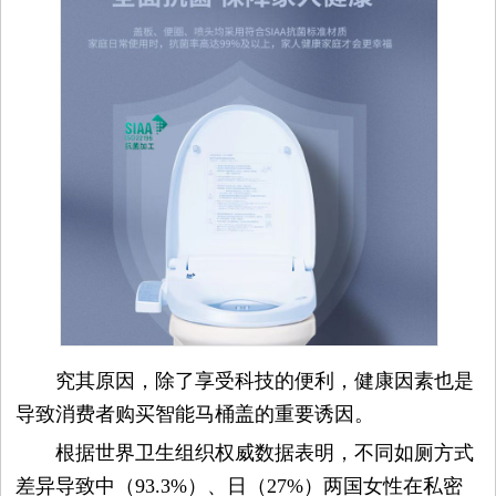
平
台
资
讯
时
尚
奢
究其原因，除了享受科技的便利，健康因素也是
导致消费者购买智能马桶盖的重要诱因。
品
根据世界卫生组织权威数据表明，不同如厕方式
差异导致中（93.3%）、日（27%）两国女性在私密
美