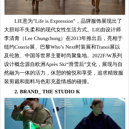
容
LIE意为”Life is Expression”，品牌服饰展现出了
试
大胆却不失柔和的现代女性生活方式。LIE由设计师
李清青（Lee Chungchung）在2013年推出后，亮相于
用
纽约Coterie展、巴黎Who’s Next时装展和Tranoi展以
及伦敦、中国等世界主要时尚聚集地。2022F/W系列
生
设计概念源自欧洲Après Ski“滑雪后”文化，展现与自
活
然融为一体的活力，休憩的愉悦和享受，追求精致服
装剪裁和面料与色彩充盈情感的碰撞。
娱
2. BRAND_ THE STUDIO K
乐
视