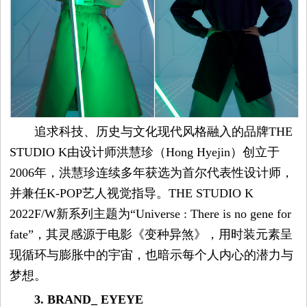
觉
时
装
周
追求科技、历史与文化现代风格融入的品牌THE
时
STUDIO K由设计师洪慧珍（Hong Hyejin）创立于
2006年，洪慧珍连续多年获选为首尔代表性设计师，
尚
并兼任K-POP艺人视觉指导。THE STUDIO K
2022F/W新系列主题为“Universe : There is no gene for
库
fate”，其灵感源于电影《变种异煞》，用时装元素呈
现循环与膨胀中的宇宙，也暗示每个人内心的潜力与
梦想。
3. BRAND_ EYEYE