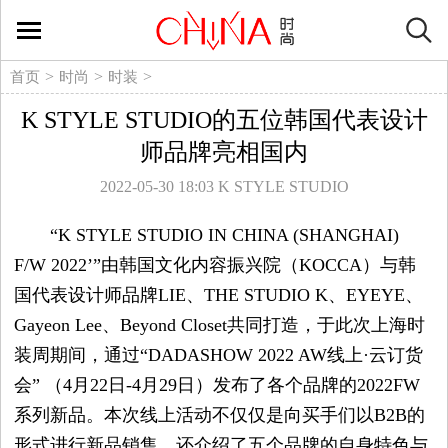
时
尚
>
>
>
首页
时尚
时装
K STYLE STUDIO的五位韩国代表设计
生
师品牌亮相国内
活
2022-05-30 18:03
K STYLE STUDIO
方
“K STYLE STUDIO IN CHINA (SHANGHAI)
F/W 2022’”由韩国文化内容振兴院（KOCCA）与韩
式
国代表设计师品牌LIE、THE STUDIO K、EYEYE、
Gayeon Lee、Beyond Closet共同打造，于此次上海时
新
装周期间，通过“DADASHOW 2022 AW线上·云订货
媒
会” （4月22日-4月29日）发布了各个品牌的2022FW
系列新品。本次线上活动不仅仅是向买手们以B2B的
体
形式进行新品销售，还介绍了五个品牌的自身特色与