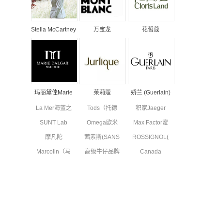
Stella McCartney
万宝龙
花皙蔻
丝黛拉•麦卡妮品
MONTBLANC品
ClorisLand品牌
牌资料介绍
牌资料简介
资料简介
玛丽黛佳Marie
茱莉蔻
娇兰 (Guerlain)
Dalgar品牌资料
JURLIQUE品牌
品牌资料简介
La Mer海蓝之
Tods（托德
积家Jaeger
简介
资料简介
谜品牌资料简
斯）品牌资料
Le Coultre品
SUNT Lab
Omega欧米
Max Factor蜜
介
简介
牌资料简介
(SUN'T集团旗
茄品牌资料简
丝佛陀品牌资
摩凡陀
茜素斯(SANS
ROSSIGNOL(卢
下童装)全新
介
料简介
MOVADO品
SOUCIS)品牌
西诺)品牌简
副线品牌资料
Marcolin（马
高级牛仔品牌
Canada
牌资料简介
资料简介
介
可林）品牌资
简介
7 For All
Goose高端功
料简介
Mankind资料
能性服饰品牌
简介
资料简介