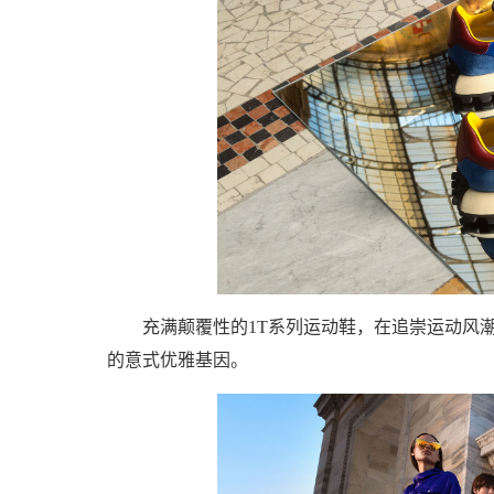
充满颠覆性的1T系列运动鞋，在追崇运动风潮
的意式优雅基因。