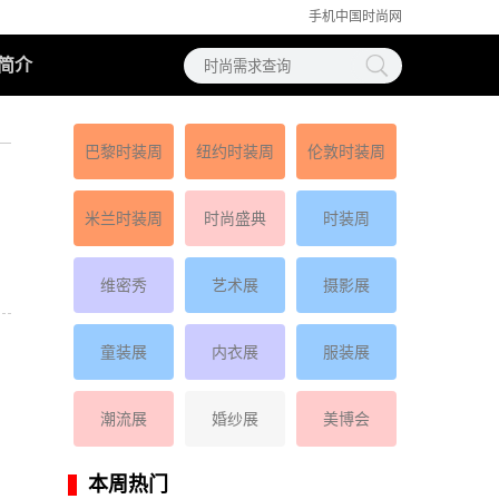
手机中国时尚网
简介
巴黎时装周
纽约时装周
伦敦时装周
米兰时装周
时尚盛典
时装周
维密秀
艺术展
摄影展
童装展
内衣展
服装展
潮流展
婚纱展
美博会
本周热门