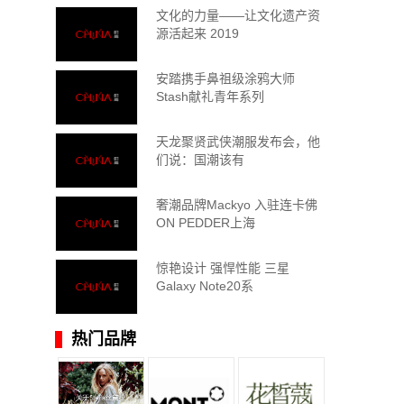
文化的力量——让文化遗产资
源活起来 2019
安踏携手鼻祖级涂鸦大师
Stash献礼青年系列
天龙聚贤武侠潮服发布会，他
们说：国潮该有
奢潮品牌Mackyo 入驻连卡佛
ON PEDDER上海
惊艳设计 强悍性能 三星
Galaxy Note20系
热门品牌