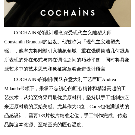
容
试
COCHAINS的设计理念深受现代主义雕塑大师
Constantin Brancusi的启发。他被称为「现代主义雕塑先
用
驱」，他率先将雕塑引入抽象领域，重在强调简洁几何线条
生
所表现的外在形式与内在调性之间的巧妙平衡，同时将具象
派艺术中的艺术思想和象征寓意糅合进设计语言。
活
COCHAINS的制作团队在意大利工艺巨匠Andrea
Milanda带领下，秉承不忘初心的匠心精神和精湛高超的工
娱
艺技术，从始至终采用最优质原材料，坚持以手工缝制技艺
乐
来还原材质的原始美感。尤其作为C位，Carry包饱满弧线的
凸感设计，需要139片裁片精准定位，手工制作完成。传递
视
品牌追本溯源、至精至美的匠心温度。