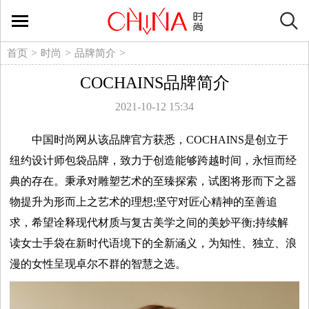
时
尚
>
>
>
首页
时尚
品牌简介
COCHAINS品牌简介
生
2021-10-12 15:34
活
中国时尚网从该品牌官方获悉，
COCHAINS是创立于
方
纽约设计师包袋品牌，致力于创造能够跨越时间，永恒而经
典的存在。秉承对雕塑艺术的至臻探索，试图将形而下之器
式
物提升为形而上之艺术的理想;坚守对匠心精神的至善追
求，希望诠释现代材质与复古美学之间的美妙平衡;持续解
新
读女士手袋在新时代语境下的全新涵义，为知性、独立、浪
媒
漫的女性呈现卓尔不群的智慧之选。
体