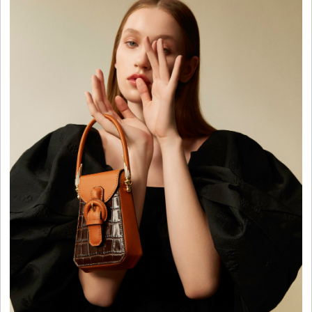
平
台
资
讯
时
尚
奢
品
美