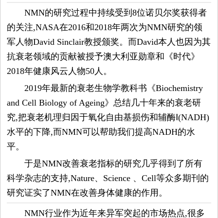
觉
NMN的研究过程中持续受到8位诺贝尔奖获得者
的关注,NASA在2016和2018年两次为NMN研究的领
时
军人物David Sinclair教授颁奖。而David本人也因为其
装
抗衰老领域的贡献被授予澳大利亚勋章和《时代》
2018年健康风云人物50人。
周
2019年最新的衰老生物学教科书《Biochemistry
and Cell Biology of Ageing》总结几十年来的衰老研
时
究,把衰老机理归因于氧化自由基损伤和辅酶Ⅰ(NADH)
尚
水平的下降,而NMN可以帮助我们提高NADH的水
平。
库
于是NMN改善衰老指标的研究几乎得到了所有
科学杂志的支持,Nature、Science 、Cell等众多期刊的
研究证实了NMN在改善身体健康的作用。
NMN行业作为近年来异军突起的市场热点,很多