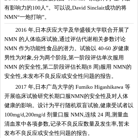
有影响力的100人”。可以说,David Sinclair成功的将
容
NMN“一炮打响”。
试
2016 年,日本庆应大学及华盛顿大学联合开展了
NMN 的人体临床试验,通过评估代谢相关参数讨论
用
NMN 作为功能性食品的潜力。试验以 40-60 岁健康
男性为对象,分为两个阶段,第一阶段评估单次服用
生
NMN 的安全性,第二阶段评估长期(8 周)服用 NMN的
安全性,未发布不良反应或安全性问题的报告。
活
2017 年,日本广岛大学的 Fumiko Higashikawa 等
娱
开展临床试验研究长期口服NMN的安全性及对人体
健康的影响。设计为平行随机双盲试验,健康受试者以
乐
100mg/d,200mg/d 剂量口服 NMN,连续 24 周,测量血
清血浆中各项参数,记录不良反应数量及发生率,暂未
视
发布不良反应或安全性问题的报告。