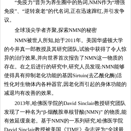
“免疫力”晋升为养生圈中的热词,NMN作为“增强
平
免疫”、“逆转衰老”的代名词,正在迅速蹿红,并引发争
议。
台
全球顶尖学者齐聚,探索NMN的秘密
资
NMN被世人所知,始于2011年。美国华盛顿大学
的今井真一郎教授及其研究团队,试验中获得了令人惊
讯
异的治疗效果,并向世界首次报告了NMN这一物质的
存在。在之后进行的研究中,研究人员发现:NMN能够
时
使得具有抑制老化功能的基因Sirtuin(去乙酰化酶)活
尚
性化对生物体内各种器官,因老化而引起的身体功能的
减退均有改善的效果。
奢
2013年,哈佛医学院的David Sinclair教授研究团队
发现了一种名为“β-烟酰胺单核苷酸(NMN)” 的物质,能
品
有效延缓衰老。基于NMN的一系列研究,哈佛医学院
美
David Sinclair教授被美国《TIME》杂志评为“全球最