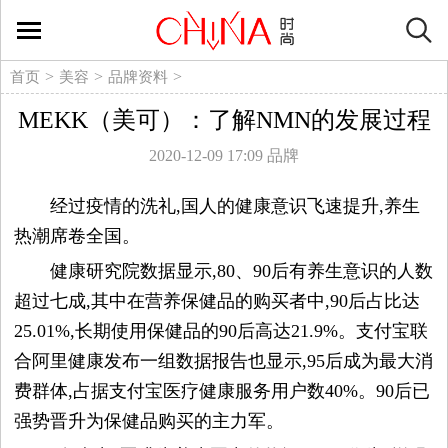
时
尚
>
>
>
首页
美容
品牌资料
MEKK（美可）：了解NMN的发展过程
生
2020-12-09 17:09
品牌
活
经过疫情的洗礼,国人的健康意识飞速提升,养生
方
热潮席卷全国。
健康研究院数据显示,80、90后有养生意识的人数
式
超过七成,其中在营养保健品的购买者中,90后占比达
新
25.01%,长期使用保健品的90后高达21.9%。支付宝联
合阿里健康发布一组数据报告也显示,95后成为最大消
媒
费群体,占据支付宝医疗健康服务用户数40%。90后已
强势晋升为保健品购买的主力军。
体