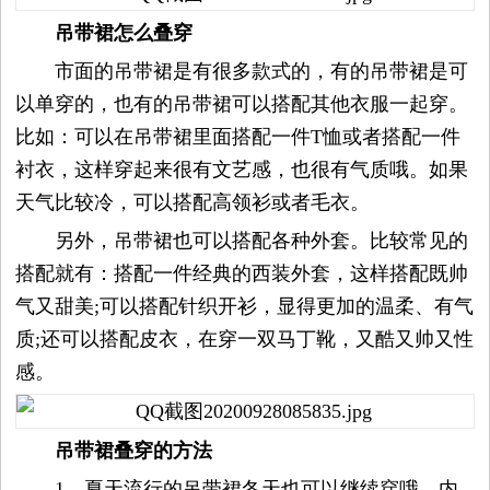
平
吊带裙怎么叠穿
市面的吊带裙是有很多款式的，有的吊带裙是可
台
以单穿的，也有的吊带裙可以搭配其他衣服一起穿。
比如：可以在吊带裙里面搭配一件T恤或者搭配一件
资
衬衣，这样穿起来很有文艺感，也很有气质哦。如果
讯
天气比较冷，可以搭配高领衫或者毛衣。
另外，吊带裙也可以搭配各种外套。比较常见的
时
搭配就有：搭配一件经典的西装外套，这样搭配既帅
气又甜美;可以搭配针织开衫，显得更加的温柔、有气
尚
质;还可以搭配皮衣，在穿一双马丁靴，又酷又帅又性
奢
感。
品
吊带裙叠穿的方法
美
1、夏天流行的吊带裙冬天也可以继续穿哦，内