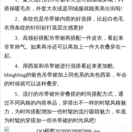
搭保暖毛衣，外套大衣或是羽绒服就能美美出街啦!
容
2、条纹也是吊带裙内搭的好选择，比起白色毛
衣用条纹的针织衫打底层次感更好
试
3、高领衫搭配吊带裙再搭配一件皮衣，看起来
用
非常帅气。如果再冷还可以再加上一件大衣叠穿在一
起。
生
4、用西装和吊带裙进行混搭看起来更加酷。
活
blingbling的银色吊带裙加上同色系的灰色西装，年会
的时候就可以这样叠穿。
娱
5、流行的吊带裙外穿叠搭的时尚搭配方式，通
过不同风格的内搭单品，穿搭出不一样的时髦风格魅
乐
力，为时尚搭配增加一些时髦的流行吸睛魅力，年底
视
为时髦的穿搭加一些吊带裙的时尚风吧!