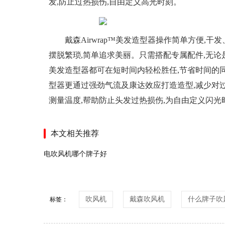
发,防止过热损伤,自由定义高光时刻。
戴森Airwrap™美发造型器操作简单方便,
摆脱繁琐,简单追求美丽。只需搭配专属配件,无论是披
美发造型器都可在短时间内轻松胜任,节省时间的同时
型器更通过强劲气流及康达效应打造造型,减少对过
测量温度,帮助防止头发过热损伤,为自由定义闪光
本文相关推荐
电吹风机哪个牌子好
吹风机
戴森吹风机
什么牌子吹
标签：