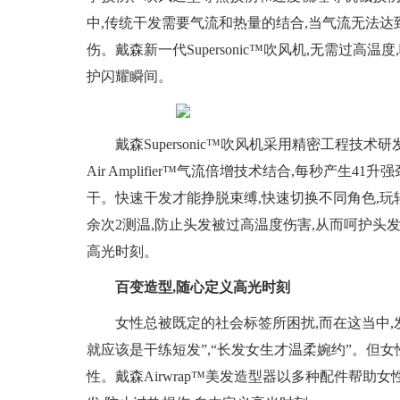
中,传统干发需要气流和热量的结合,当气流无法达
伤。戴森新一代Supersonic™吹风机,无需过高
护闪耀瞬间。
戴森Supersonic™吹风机采用精密工程技
Air Amplifier™气流倍增技术结合,每秒产
干。快速干发才能挣脱束缚,快速切换不同角色,玩转多
余次2测温,防止头发被过高温度伤害,从而呵护头
高光时刻。
百变造型,随心定义高光时刻
女性总被既定的社会标签所困扰,而在这当中
就应该是干练短发”,“长发女生才温柔婉约”。但
性。戴森Airwrap™美发造型器以多种配件帮助