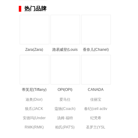
热门品牌
Zara(Zara)
路易威登(Louis
香奈儿(Chanel)
Vuitton)
蒂芙尼(Tiffany)
OPI(OPI)
CANADA
GOOSE(CANADA
迪奥(Dior)
爱马仕
佳丽宝
GOOSE)
(Hermes)
(kanebo)
狼爪(JACK
蔻驰(Coach)
春纪(cell activ
WOLFSKIN)
circulation)
安德玛(Under
汤姆·福特
纪梵希
Armour)
(Tom Ford)
(Givenchy)
RMK(RMK)
柏氏(PAT'S)
圣罗兰(YSL
(Yve Saint