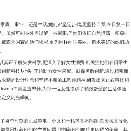
家庭、事业、还是生活,她们都坚定步伐,更坚持自我,在日复一日
界。虽然可能被外界误解、被局限,但她们依旧自然坦荡、积极向
。戴森为闪耀的她们喝彩,更为同样向往美丽、追求美好的她们助
。
以真正了解头发科学,更深入了解女性消费者,关注她们在日常生
创新科技从“头”开始助力女性闪耀。戴森勇敢创新,通过精密而
益求精的设计理念和坚持不懈的工程师精神,研发出真正在科技和
和Airwrap™美发造型器,为每一位女性提供了精致舒适的生活体验,
由定义闪光瞬间。
了换季时刻的头发静电、分叉和干枯等基本问题,染烫拉直等化
都是困扰着她们的主要问题,限制着她们向往更闪耀的美丽。其