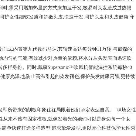
到时,需采用增加热量的方式来加速干发,极易对头发造成过热损
温度,呵护女性细软发质和娇嫩头皮,快速干发,呵护头发和头皮健康,守
术研发而成,内置第九代数码马达,其转速高达每分钟11万转,与戴森的
生41升强劲均匀的气流,有效减少对热量的依赖,将水分从头发表面迅速吹
样身份。同时,戴森Supersonic™吹风机智能温控系统每秒40
发健康光泽,也防止高温引起的染发褪色,保护头发健康闪耀,更持续
,发型所带来的刻板印象往往局限着她们坚定表达自我。“职场女性
女性从来不该有固定模板,就像发着光的她们可以是身边每一个女
女性简单快速打造多样造型,追求挚爱发型,更以匠心科技保护女性秀