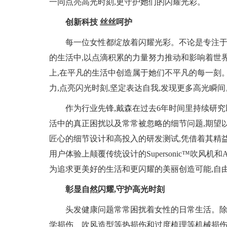
一同点亮高光时刻,更守护她们的闪耀光彩。
创新科技 丝丝呵护
每一位女性都绽放着闪耀光彩。不论是专注于
的生活中,以点滴积累的力量努力推动和影响着世
上,在平凡的生活中创造属于她们不平凡的每一刻
力,点亮闪光时刻,坚定表达自我,发现更多高光瞬间
作为行业先锋,戴森在过去6年时间里持续研究
活中的真正困扰以及常常被忽略的细节问题,期望以
匠心的细节设计和高投入的研发测试,凭借着其精
用户体验上颠覆传统设计的Supersonic™吹风机
为追求更美好的生活和更闪耀的美丽创造可能,自
彰显自然闪耀,守护高光时刻
头发健康问题常常困扰着女性的日常生活。除
学损伤、吹风造型等热损伤和过度梳理等机械损伤