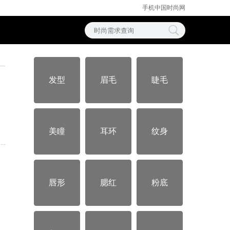
手机中国时尚网
发型
眉毛
睫毛
美瞳
耳环
纹身
唇形
腮红
粉底