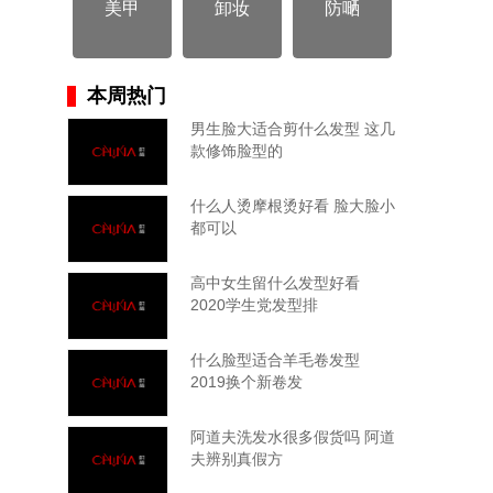
美甲
卸妆
防嗮
本周热门
男生脸大适合剪什么发型 这几
款修饰脸型的
什么人烫摩根烫好看 脸大脸小
都可以
高中女生留什么发型好看
2020学生党发型排
什么脸型适合羊毛卷发型
2019换个新卷发
阿道夫洗发水很多假货吗 阿道
夫辨别真假方