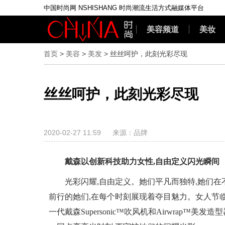
中国时尚网 NSHISHANG 时尚潮流生活方式融媒体平台
美容频道
美妆
首页
>
美容
>
美发
> 丝丝呵护，此刻光彩尽现
丝丝呵护，此刻光彩尽现
2020-02-27 11:59
来源：品牌
戴森以创新科技助力女性,自由定义闪光瞬间
光彩闪耀,自由定义。她们平凡而独特,她们在
前行的她们,在每个时刻展现着夺目魅力。女人节临
一代戴森Supersonic™吹风机和Airwrap