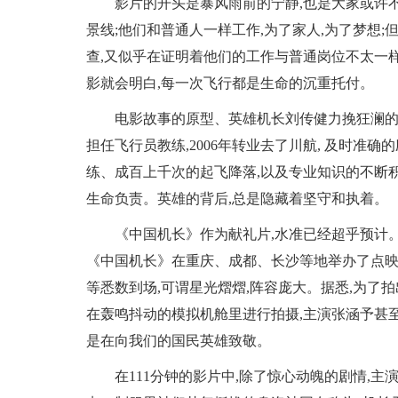
影片的开头是暴风雨前的宁静,也是大家或许
景线;他们和普通人一样工作,为了家人,为了梦想
查,又似乎在证明着他们的工作与普通岗位不太一
影就会明白,每一次飞行都是生命的沉重托付。
电影故事的原型、英雄机长刘传健力挽狂澜的背
担任飞行员教练,2006年转业去了川航, 及时
练、成百上千次的起飞降落,以及专业知识的不断
生命负责。英雄的背后,总是隐藏着坚守和执着。
《中国机长》作为献礼片,水准已经超乎预计
《中国机长》在重庆、成都、长沙等地举办了点
等悉数到场,可谓星光熠熠,阵容庞大。据悉,为了
在轰鸣抖动的模拟机舱里进行拍摄,主演张涵予甚至
是在向我们的国民英雄致敬。
在111分钟的影片中,除了惊心动魄的剧情,