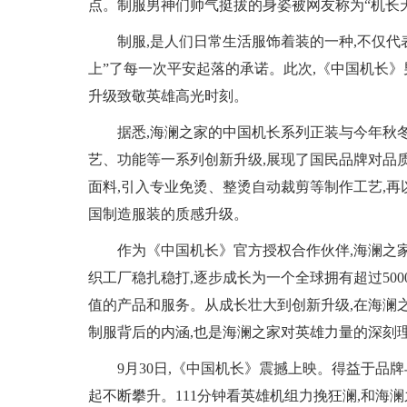
点。制服男神们帅气挺拔的身姿被网友称为“机长天
制服,是人们日常生活服饰着装的一种,不仅代
上”了每一次平安起落的承诺。此次,《中国机长
升级致敬英雄高光时刻。
据悉,海澜之家的中国机长系列正装与今年秋
艺、功能等一系列创新升级,展现了国民品牌对品
面料,引入专业免烫、整烫自动裁剪等制作工艺,再
国制造服装的质感升级。
作为《中国机长》官方授权合作伙伴,海澜之
织工厂稳扎稳打,逐步成长为一个全球拥有超过50
值的产品和服务。从成长壮大到创新升级,在海澜
制服背后的内涵,也是海澜之家对英雄力量的深刻
9月30日,《中国机长》震撼上映。得益于品
起不断攀升。111分钟看英雄机组力挽狂澜,和海澜