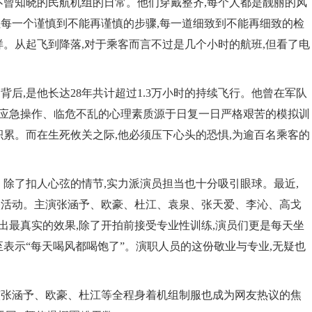
不曾知晓的民航机组的日常。他们穿戴整齐,每个人都是靓丽的风
;但每一个谨慎到不能再谨慎的步骤,每一道细致到不能再细致的检
样。从起飞到降落,对于乘客而言不过是几个小时的航班,但看了电
后,是他长达28年共计超过1.3万小时的持续飞行。他曾在军队
准确的应急操作、临危不乱的心理素质源于日复一日严格艰苦的模拟训
积累。而在生死攸关之际,他必须压下心头的恐惧,为逾百名乘客的
。除了扣人心弦的情节,实力派演员担当也十分吸引眼球。最近,
映活动。主演张涵予、欧豪、杜江、袁泉、张天爱、李沁、高戈
拍出最真实的效果,除了开拍前接受专业性训练,演员们更是每天坐
表示“每天喝风都喝饱了”。演职人员的这份敬业与专业,无疑也
主演张涵予、欧豪、杜江等全程身着机组制服也成为网友热议的焦