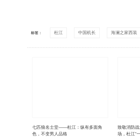
杜江
中国机长
海澜之家西装
标签：
七匹狼名士堂——杜江：纵有多面角
致敬消防战
色，不变男人品格
场，杜江“