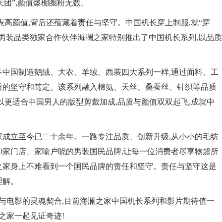
团”,颜值爆棚圈粉无数。
表高颜值,背后还蕴藏着责任与坚守。中国机长穿上制服,就“穿
》男装品类独家合作伙伴海澜之家特别推出了中国机长系列,以品质
冬中国制造鹅绒、大衣、羊绒、西装四大系列一样,通过面料、工
质的坚守和笃定。该系列融入棉氨、天丝、桑蚕丝、针织等品质
以更适合中国男人的版型剪裁加成,品质与颜值双双起飞,成就中
家成立至今已二十余年。一路专注品质、创新升级,从小小的毛纺
00家门店、家喻户晓的男装国民品牌,让每一位消费者尽享物超所
之家身上不难看到一个国民品牌的责任和坚守。责任与坚守这是
理解。
牌与电影的灵魂契合,目前海澜之家中国机长系列和影片期待值一
之家一起见证奇迹!