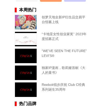
本周热门
创梦天地全新IP衍生品交易平
台悟酱上线
“卡地亚女性创业家奖” 2023年
度招募正式
“WE’VE SEEN THE FUTURE”
LEVI’S®
独家IP漫画，歌莉娅首献《大
人的童书》
Reebok锐步庆祝 Club C经典
系列诞生35周年
热门品牌