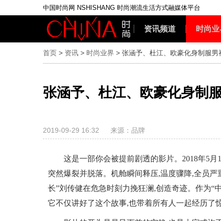
中国时尚网 NSHISHANG 时尚潮流生活方式融媒体平台
资讯频道
时尚业
首页
>
资讯
>
时尚业界
> 张涵予、杜江、欧豪化身制服
张涵予、杜江、欧豪化身制
2019-09-29 16:32
来源：品牌
这是一部你会被提前剧透的影片。2018年5月
突然爆裂并脱落。机舱瞬间释压,温度骤降,全员严重缺
长”刘传健在危急时刻力挽狂澜,创造奇迹。作为“
它不仅讲好了这个故事,也带着所有人一起经历了惊