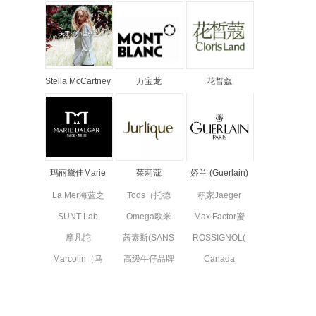
Stella McCartney
万宝龙
花皙蔻
丝黛拉•麦卡妮品
MONTBLANC品
ClorisLand品牌
牌资料介绍
牌资料简介
资料简介
玛丽黛佳Marie
茱莉蔻
娇兰 (Guerlain)
Dalgar品牌资料
JURLIQUE品牌
品牌资料简介
La Mer海蓝之
Tods（托德
积家Jaeger
简介
资料简介
谜品牌资料简
斯）品牌资料
Le Coultre品
SUNT Lab
Omega欧米
Max Factor蜜
介
简介
牌资料简介
(SUN'T集团旗
茄品牌资料简
丝佛陀品牌资
摩凡陀
茜素斯(SANS
ROSSIGNOL(卢
下童装)全新
介
料简介
MOVADO品
SOUCIS)品牌
西诺)品牌简
副线品牌资料
Marcolin（马
高级牛仔品牌
Canada
牌资料简介
资料简介
介
可林）品牌资
简介
7 For All
Goose高端功
料简介
Mankind资料
能性服饰品牌
简介
资料简介