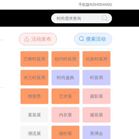
手机版NSHISHANG
活动发布

搜索活动

巴黎时装周
纽约时装周
伦敦时装周
米兰时装周
时尚盛典
时装周
维密秀
艺术展
摄影展
童装展
内衣展
服装展
潮流展
婚纱展
美博会