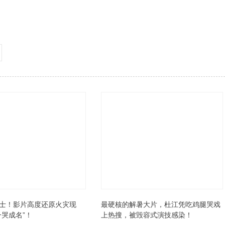
士！影片高度还原火灾现
最硬核的解暑大片，杜江凭吃鸡腿哭戏
一哭成名”！
上热搜，被毁容式演技感染！