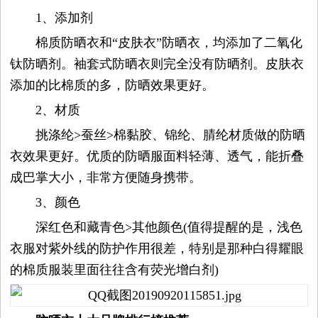
觉
1、添加剂
时
棉质防晒衣和“皮肤衣”防晒衣，均添加了二氧化
钛防晒剂。袖套式防晒衣则完全没有防晒剂。皮肤衣
装
添加的比棉质的多，防晒效果更好。
2、材质
周
挑涤纶>蚕丝>棉黏胶、锦纶、腈纶材质做的防晒
时
衣效果更好。优质的防晒服面料轻薄、透气，能折叠
成巴掌大小，非常方便随身携带。
尚
3、颜色
库
深红色和藏青色>其他颜色(值得提醒的是，浅色
衣服对紫外线的防护作用很差，特别是那种白得耀眼
的棉质服装里面往往含有荧光增白剂)