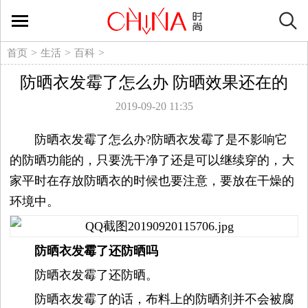
时
尚
>
>
>
首页
生活
百科
防晒衣发霉了怎么办 防晒效果还在的
生
2019-09-20 11:35
活
防晒衣发霉了怎么办?防晒衣发霉了是不影响它
方
的防晒功能的，只要洗干净了还是可以继续穿的，大
家平时在存放防晒衣的时候也要注意，要放在干燥的
式
环境中。
新
防晒衣发霉了还防晒吗
媒
防晒衣发霉了还防晒。
体
防晒衣发霉了的话，布料上的防晒剂并不会被腐