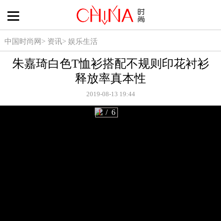
中国时尚网
>
资讯
>
娱乐生活
朱嘉琦白色T恤衫搭配不规则印花衬衫
释放率真本性
2019-08-13 19:44
1
/
6