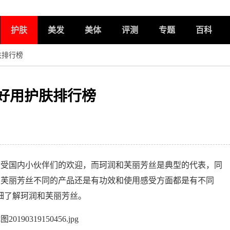
护肤
美发
美体
评测
专题
百科
肤排行榜
9好用护肤排行榜
国内小伙伴们的欢迎，而珂润和芙丽芳丝是典型的代表，同
和芙丽芳丝不同的产品还是有功效和使用感受方面都是有不同
细了解珂润和芙丽芳丝。