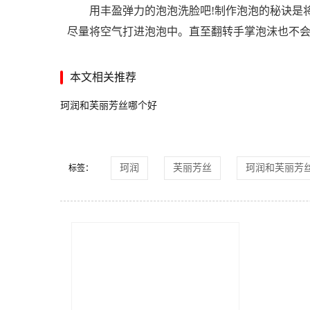
用丰盈弹力的泡泡洗脸吧!制作泡泡的秘诀是将
尽量将空气打进泡泡中。直至翻转手掌泡沫也不
本文相关推荐
珂润和芙丽芳丝哪个好
珂润
芙丽芳丝
珂润和芙丽芳
标签：