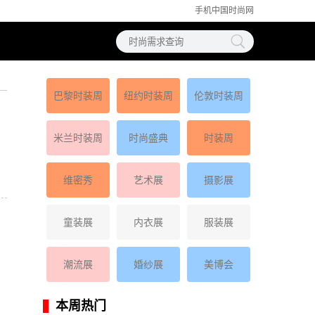
手机中国时尚网
巴黎时装周
纽约时装周
伦敦时装周
米兰时装周
时尚盛典
时装周
维密秀
艺术展
摄影展
童装展
内衣展
服装展
潮流展
婚纱展
美博会
本周热门