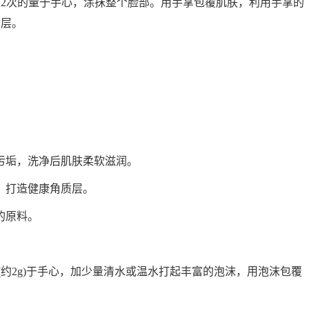
次的量于手心，涂抹整个脸部。用手掌包覆肌肤，利用手掌的
质层。
垢，洗净后肌肤柔软滋润。
，打造健康角质层。
的原料。
约2g)于手心，加少量清水或温水打起丰富的泡沫，用泡沫包覆