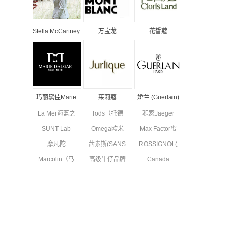
Stella McCartney
万宝龙
花皙蔻
丝黛拉•麦卡妮品
MONTBLANC品
ClorisLand品牌
牌资料介绍
牌资料简介
资料简介
玛丽黛佳Marie
茱莉蔻
娇兰 (Guerlain)
Dalgar品牌资料
JURLIQUE品牌
品牌资料简介
La Mer海蓝之
Tods（托德
积家Jaeger
简介
资料简介
谜品牌资料简
斯）品牌资料
Le Coultre品
SUNT Lab
Omega欧米
Max Factor蜜
介
简介
牌资料简介
(SUN'T集团旗
茄品牌资料简
丝佛陀品牌资
摩凡陀
茜素斯(SANS
ROSSIGNOL(卢
下童装)全新
介
料简介
MOVADO品
SOUCIS)品牌
西诺)品牌简
副线品牌资料
Marcolin（马
高级牛仔品牌
Canada
牌资料简介
资料简介
介
可林）品牌资
简介
7 For All
Goose高端功
料简介
Mankind资料
能性服饰品牌
简介
资料简介