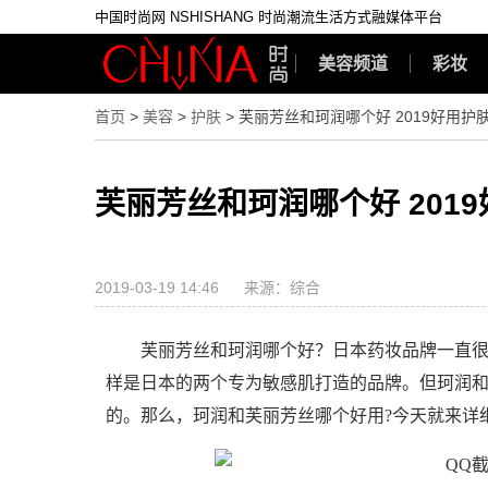
中国时尚网 NSHISHANG 时尚潮流生活方式融媒体平台
美容频道
彩妆
首页
>
美容
>
护肤
> 芙丽芳丝和珂润哪个好 2019好用护
芙丽芳丝和珂润哪个好 201
2019-03-19 14:46
来源：综合
芙丽芳丝和珂润哪个好？日本药妆品牌一直很受
样是日本的两个专为敏感肌打造的品牌。但珂润
的。那么，珂润和芙丽芳丝哪个好用?今天就来详