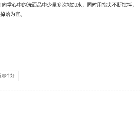
向掌心中的洗面品中少量多次地加水，同时用指尖不断搅拌，
会掉落为宜。
丝哪个好