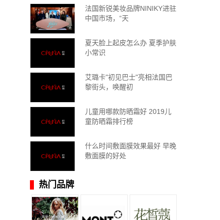
法国新锐美妆品牌NINIKY进驻
中国市场，“天
夏天脸上起皮怎么办 夏季护肤
小常识
艾璐卡"初见巴士"亮相法国巴
黎街头，唤醒初
儿童用哪款防晒霜好 2019儿
童防晒霜排行榜
什么时间敷面膜效果最好 早晚
敷面膜的好处
热门品牌