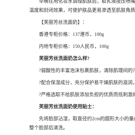
早晚在用化妆水调理肌肤后，取乳液按压喷嘴2
温度和封闭效果，可使护肤品更易渗透至肌肤角
【芙丽芳丝洗面奶】：
香港专柜价格：137港币，100g
内地专柜价格：150人民币，100g
芙丽芳丝洗面奶怎么样?
?弱酸性的丰富泡沫包裹肌肤，清除肌理间的污
?配合保湿成分，充分保护易干燥肌肤的滋润
?严格选取不给肌肤添加负担的优质而低刺激
芙丽芳丝洗面奶使用贴士：
先将脸部沾湿，取直径约2cm的圆形大小的量(
整个脸部后清洗。